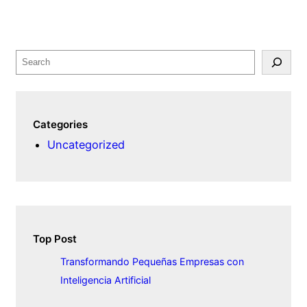
S
e
a
r
Categories
c
Uncategorized
h
Top Post
Transformando Pequeñas Empresas con
Inteligencia Artificial